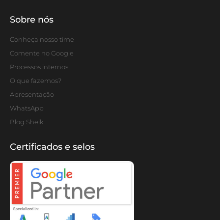
Sobre nós
Conheça nosso time
Comente no Google
Processos internos
O que fazemos?
Apresentação
WhatsApp
Blog Sheik
Certificados e selos