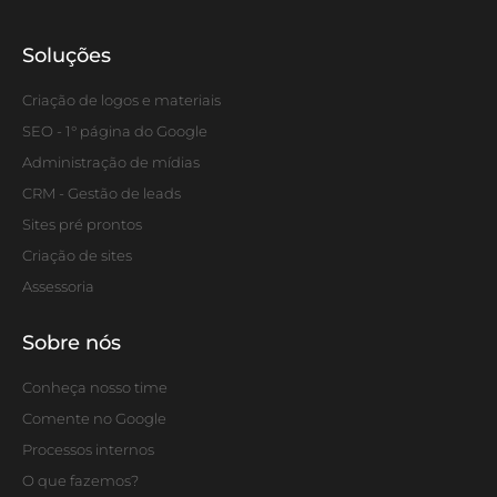
Soluções
Criação de logos e materiais
SEO - 1° página do Google
Administração de mídias
CRM - Gestão de leads
Sites pré prontos
Criação de sites
Assessoria
Sobre nós
Conheça nosso time
Comente no Google
Processos internos
O que fazemos?