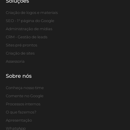
Soluções
Criação de logos e materiais
SEO - 1° página do Google
Administração de mídias
CRM - Gestão de leads
Sites pré prontos
Criação de sites
Assessoria
Sobre nós
Conheça nosso time
Comente no Google
Processos internos
O que fazemos?
Apresentação
WhatsApp