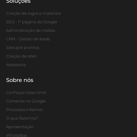
Soluções
Criação de logos e materiais
SEO - 1° página do Google
Administração de mídias
CRM - Gestão de leads
Sites pré prontos
Criação de sites
Assessoria
Sobre nós
Conheça nosso time
Comente no Google
Processos internos
O que fazemos?
Apresentação
WhatsApp