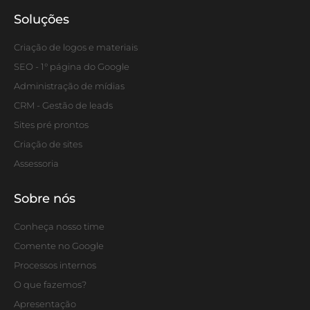
Soluções
Criação de logos e materiais
SEO - 1° página do Google
Administração de mídias
CRM - Gestão de leads
Sites pré prontos
Criação de sites
Assessoria
Sobre nós
Conheça nosso time
Comente no Google
Processos internos
O que fazemos?
Apresentação