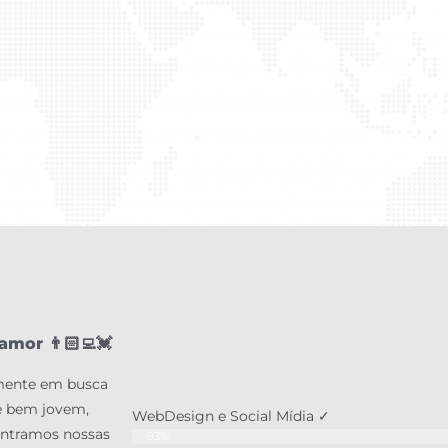
mor 👨🏻‍💻💓
emente em busca
e bem jovem,
WebDesign e Social Mídia ✓
entramos nossas
93%