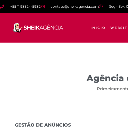
+55 11 98324-5982
contato@sheikagencia.com
Seg - Sex: 
INÍCIO
WEBSIT
Agência 
Primeiramente
GESTÃO DE ANÚNCIOS