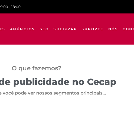
09:00 - 18:00
ES
ANÚNCIOS
SEO
SHEIKZAP
SUPORTE
NÓS
CON
O que fazemos?
de publicidade no Cecap
 você pode ver nossos segmentos principais…