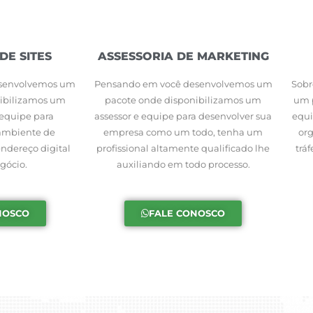
E SITES
ASSESSORIA DE MARKETING
esenvolvemos um
Pensando em você desenvolvemos um
Sobr
nibilizamos um
pacote onde disponibilizamos um
um 
equipe para
assessor e equipe para desenvolver sua
equi
ambiente de
empresa como um todo, tenha um
org
dereço digital
profissional altamente qualificado lhe
trá
gócio.
auxiliando em todo processo.
NOSCO
FALE CONOSCO