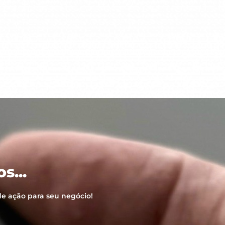
Fábio Carleto
CEO, Carleto Comunicação
s...
e ação para seu negócio!