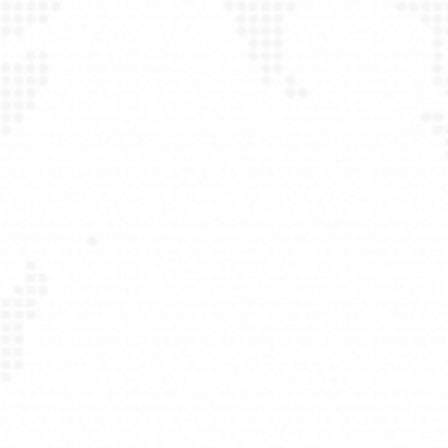
“Sempre acreditei que o entusiasmo é um “negóc
Josué sempre se mostrou apaixonado por novas
muita vontade de fazer as coisas acontecere
brilhante e antenado.”